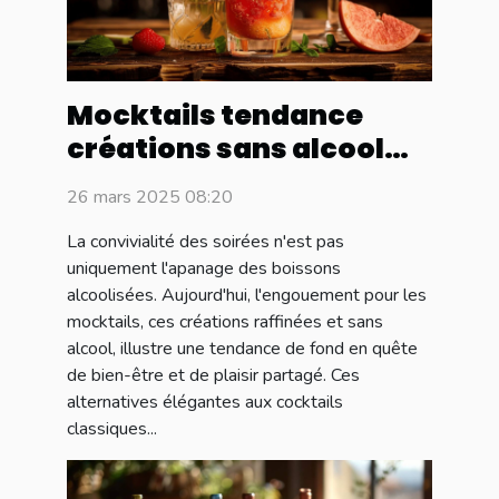
Mocktails tendance
créations sans alcool
pour vos soirées
26 mars 2025 08:20
La convivialité des soirées n'est pas
uniquement l'apanage des boissons
alcoolisées. Aujourd'hui, l'engouement pour les
mocktails, ces créations raffinées et sans
alcool, illustre une tendance de fond en quête
de bien-être et de plaisir partagé. Ces
alternatives élégantes aux cocktails
classiques...