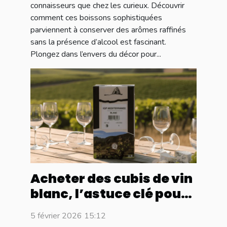
connaisseurs que chez les curieux. Découvrir
comment ces boissons sophistiquées
parviennent à conserver des arômes raffinés
sans la présence d’alcool est fascinant.
Plongez dans l’envers du décor pour...
Acheter des cubis de vin
blanc, l’astuce clé pour
ne pas se ruiner en
5 février 2026 15:12
station de ski