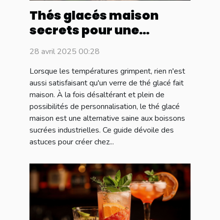
Thés glacés maison
secrets pour une
boisson rafraîchissante
28 avril 2025 00:28
et saine
Lorsque les températures grimpent, rien n'est
aussi satisfaisant qu'un verre de thé glacé fait
maison. À la fois désaltérant et plein de
possibilités de personnalisation, le thé glacé
maison est une alternative saine aux boissons
sucrées industrielles. Ce guide dévoile des
astuces pour créer chez...