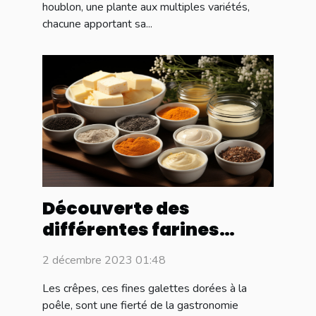
houblon, une plante aux multiples variétés,
chacune apportant sa...
Découverte des
différentes farines
utilisées dans la
2 décembre 2023 01:48
confection des crêpes à
travers la France
Les crêpes, ces fines galettes dorées à la
poêle, sont une fierté de la gastronomie