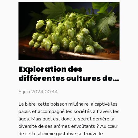
Exploration des
différentes cultures de
houblon et leur impact
5 juin 2024 00:44
sur les arômes de la
bière
La bière, cette boisson millénaire, a captivé les
palais et accompagné les sociétés à travers les
âges. Mais quel est donc le secret derrière la
diversité de ses arômes envoûtants ? Au cœur
de cette alchimie gustative se trouve le